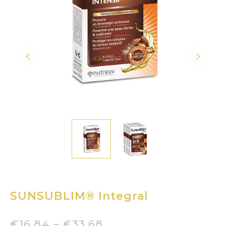
SUNSUBLIM® Integral
€
16,84
–
€
33,68