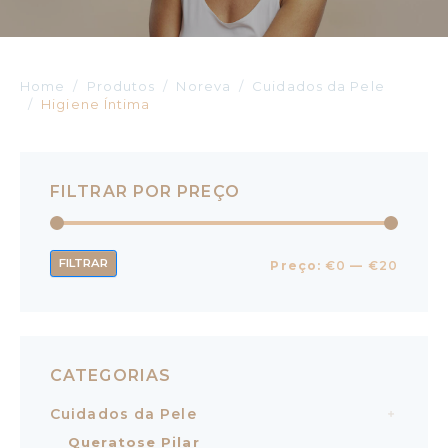
Home
Produtos
Noreva
Cuidados da Pele
Higiene Íntima
FILTRAR POR PREÇO
FILTRAR
Preço:
€0
—
€20
CATEGORIAS
Cuidados da Pele
Queratose Pilar