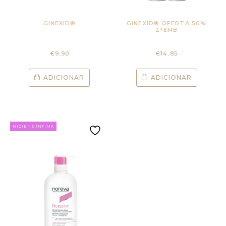
GINEXID®
GINEXID® OFERTA 50%
2ªEMB
€
9,90
€
14,85
ADICIONAR
ADICIONAR
HIGIENE ÍNTIMA