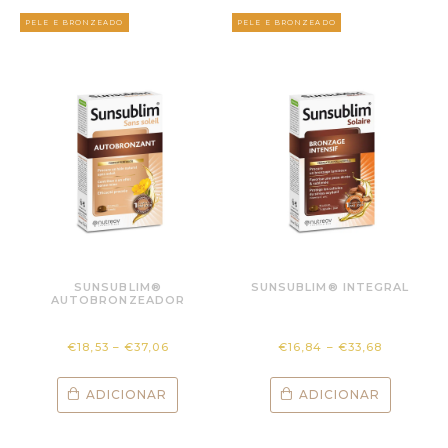
PELE E BRONZEADO
PELE E BRONZEADO
SUNSUBLIM®
SUNSUBLIM® INTEGRAL
AUTOBRONZEADOR
€
18,53
–
€
37,06
€
16,84
–
€
33,68
ADICIONAR
ADICIONAR