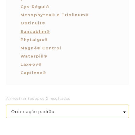
Cys-Régul®
Menophytea® e Triolinum®
Optinuit®
Sunsublim®
Phytalgic®
Magné® Control
Waterpill®
Laxeov®
Capileov®
A mostrar todos os 2 resultados
Ordenação padrão