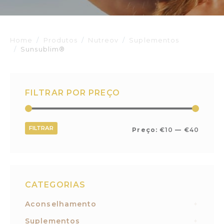
Home
Produtos
Nutreov
Suplementos
Sunsublim®
FILTRAR POR PREÇO
FILTRAR
Preço:
€10
—
€40
CATEGORIAS
Aconselhamento
Suplementos