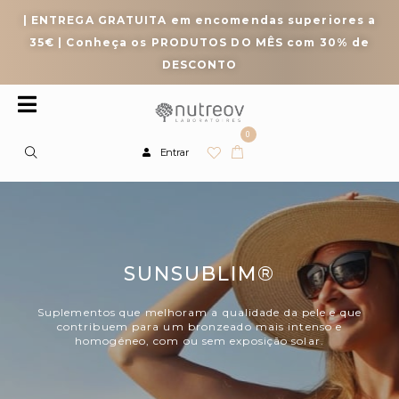
| ENTREGA GRATUITA em encomendas superiores a
35€ | Conheça os PRODUTOS DO MÊS com 30% de
DESCONTO
0
Entrar
SUNSUBLIM®
Suplementos que melhoram a qualidade da pele e que
contribuem para um bronzeado mais intenso e
homogéneo, com ou sem exposição solar.