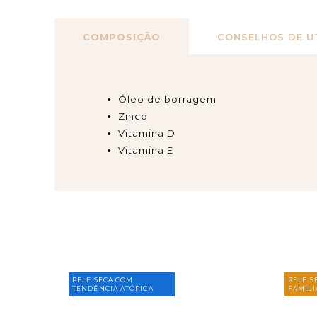
COMPOSIÇÃO
CONSELHOS DE U
Óleo de borragem
Zinco
Vitamina D
Vitamina E
PELE SECA COM
PELE S
TENDÊNCIA ATÓPICA
FAMÍLI