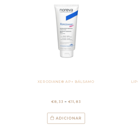
XERODIANE® AP+ BÁLSAMO
LI
€
8,33
–
€
11,83
ADICIONAR