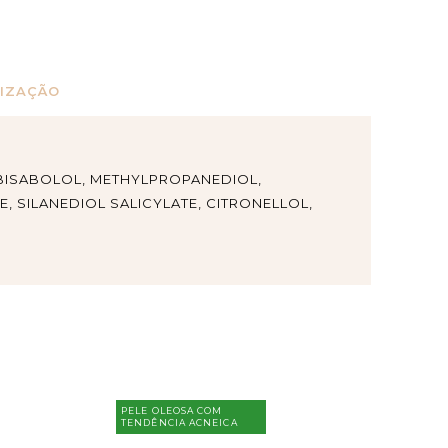
LIZAÇÃO
, BISABOLOL, METHYLPROPANEDIOL,
E, SILANEDIOL SALICYLATE, CITRONELLOL,
PELE OLEOSA COM
TENDÊNCIA ACNEICA