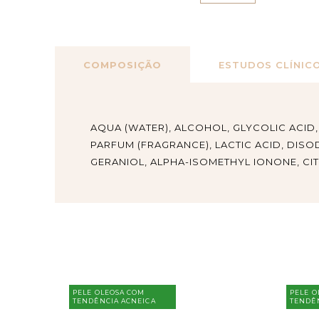
COMPOSIÇÃO
ESTUDOS CLÍNIC
AQUA (WATER), ALCOHOL, GLYCOLIC ACID,
PARFUM (FRAGRANCE), LACTIC ACID, DISO
GERANIOL, ALPHA-ISOMETHYL IONONE, CIT
PELE OLEOSA COM
PELE O
TENDÊNCIA ACNEICA
TENDÊ