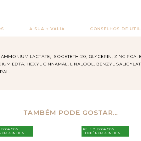
OS
A SUA + VALIA
CONSELHOS DE UTI
 AMMONIUM LACTATE, ISOCETETH-20, GLYCERIN, ZINC PCA
DIUM EDTA, HEXYL CINNAMAL, LINALOOL, BENZYL SALICYLAT
RAL.
TAMBÉM PODE GOSTAR…
LEOSA COM
PELE OLEOSA COM
NCIA ACNEICA
TENDÊNCIA ACNEICA